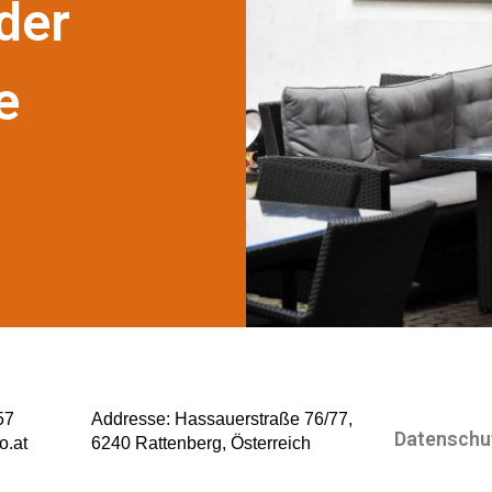
der
e
57
Addresse:
Hassauerstraße 76/77,
Datenschu
o.at
6240 Rattenberg, Österreich