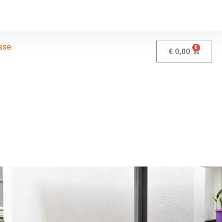
sse
0
€
0,00