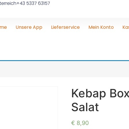
erreich
+43 5337 63157
ome
Unsere App
Lieferservice
Mein Konto
Ka
Kebap Box
Salat
€
8,90