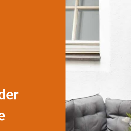
der
e