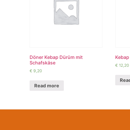
Döner Kebap Dürüm mit
Kebap 
Schafskäse
€
12,20
€
9,20
Rea
Read more