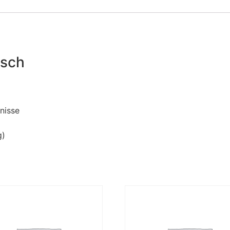
isch
nisse
g)