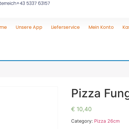
erreich
+43 5337 63157
ome
Unsere App
Lieferservice
Mein Konto
Ka
Pizza Fun
€
10,40
Category:
Pizza 26cm