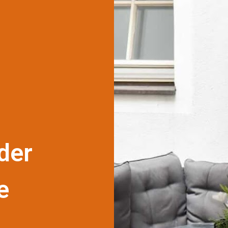
der
e