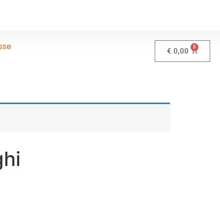
sse
0
€
0,00
ghi