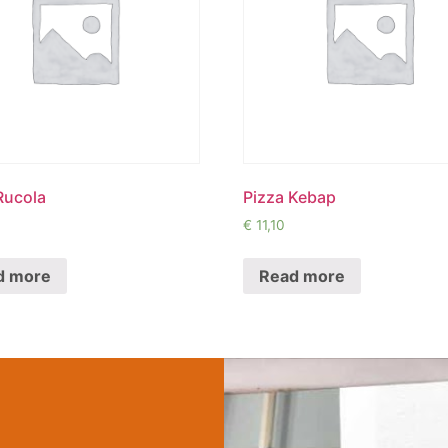
Rucola
Pizza Kebap
€
11,10
d more
Read more