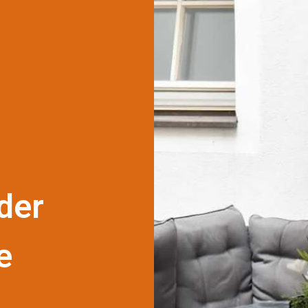
der
e