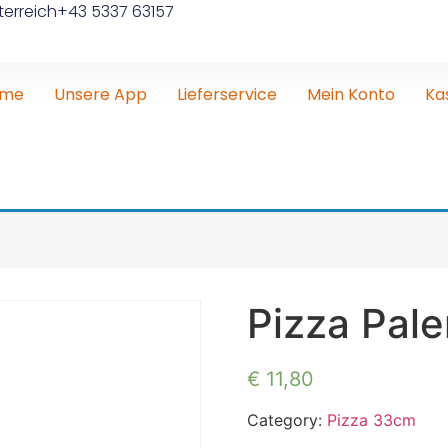
erreich
+43 5337 63157
ome
Unsere App
Lieferservice
Mein Konto
Ka
Pizza Pal
€
11,80
Category:
Pizza 33cm