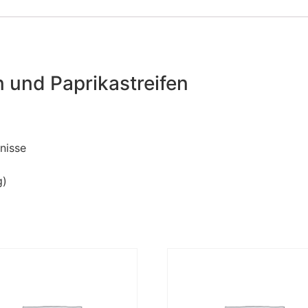
n und Paprikastreifen
nisse
g)