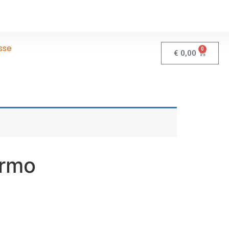
sse
0
€
0,00
ermo