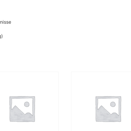
nisse
g)