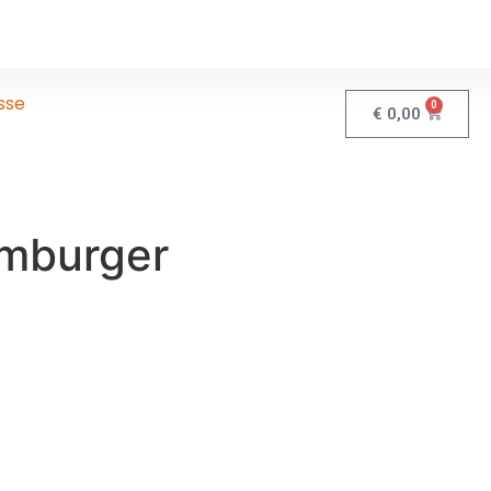
sse
0
€
0,00
mburger