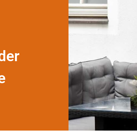
der
e