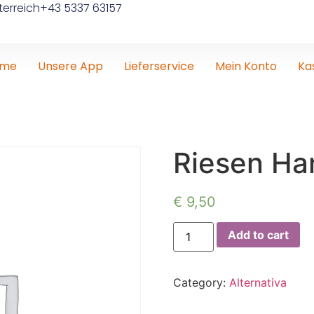
erreich
+43 5337 63157
ome
Unsere App
Lieferservice
Mein Konto
Ka
Riesen Ha
€
9,50
Add to cart
Category:
Alternativa