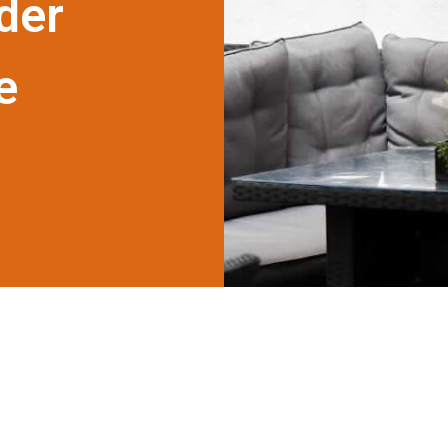
der
e