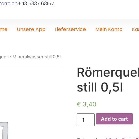
erreich
+43 5337 63157
ome
Unsere App
Lieferservice
Mein Konto
Ka
elle Mineralwasser still 0,5l
Römerquel
still 0,5l
€
3,40
Add to cart