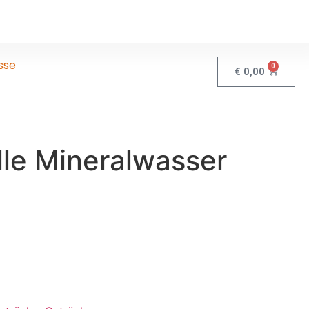
sse
0
€
0,00
le Mineralwasser