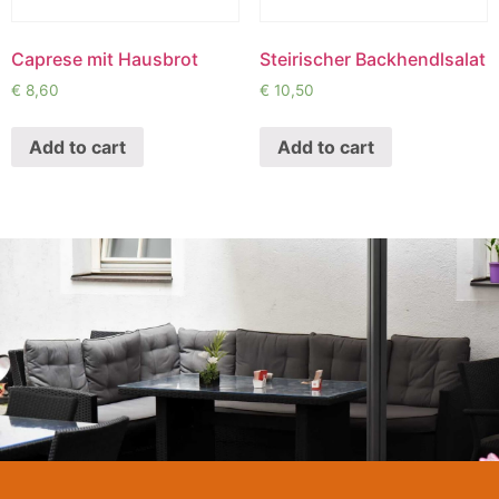
Caprese mit Hausbrot
Steirischer Backhendlsalat
€
8,60
€
10,50
Add to cart
Add to cart