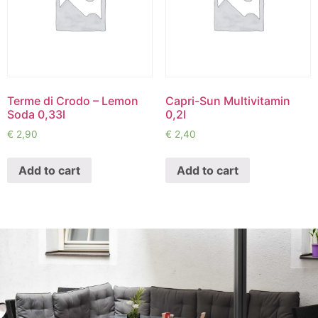
Terme di Crodo – Lemon
Capri-Sun Multivitamin
Soda 0,33l
0,2l
€
2,90
€
2,40
Add to cart
Add to cart