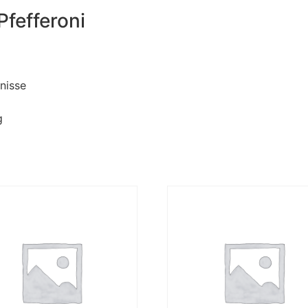
Pfefferoni
nisse
g