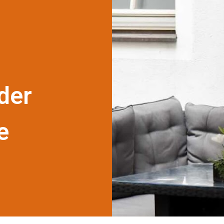
der
e