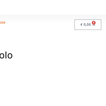
sse
0
€
0,00
olo