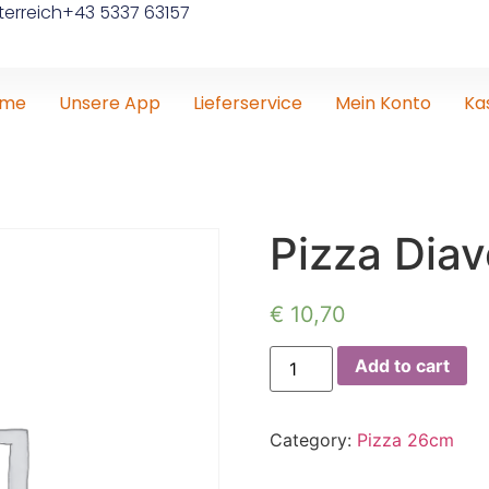
erreich
+43 5337 63157
ome
Unsere App
Lieferservice
Mein Konto
Ka
Pizza Diav
€
10,70
Add to cart
Category:
Pizza 26cm