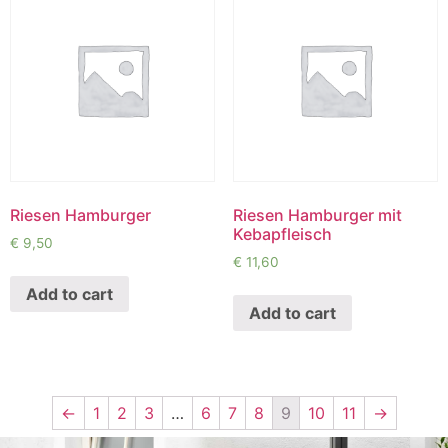
Riesen Hamburger
Riesen Hamburger mit
Kebapfleisch
€
9,50
€
11,60
Add to cart
Add to cart
←
1
2
3
…
6
7
8
9
10
11
→